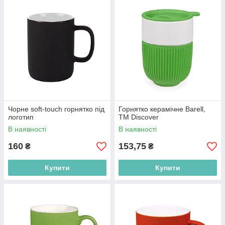
Чорне soft-touch горнятко під
Горнятко керамічне Barell,
логотип
ТМ Discover
В наявності
В наявності
160
153,75
₴
₴
Купити
Купити