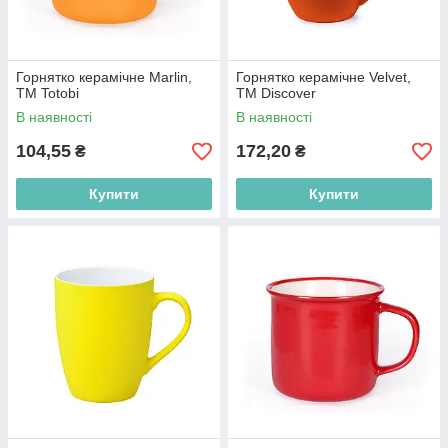
Горнятко керамічне Marlin,
Горнятко керамічне Velvet,
TM Totobі
ТМ Discover
В наявності
В наявності
104,55
172,20
₴
₴
Купити
Купити