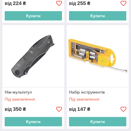
224
255
від
₴
від
₴
Купити
Купити
Ніж-мультитул
Набір інструментів
Під замовлення
Під замовлення
350
147
від
₴
від
₴
Купити
Купити