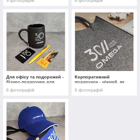
9 фотографій
6 фотографій
свят
Для офісу та подорожей -
Корпоративний
бізнес-подарунки для
подарунок - ніжний, як
логістичної компанії
обійми
6 фотографій
6 фотографій