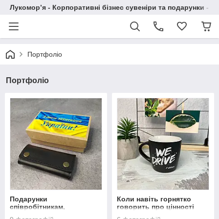
Лукомор’я - Корпоративні бізнес сувеніри та подарунки - А
Портфоліо
Портфоліо
Подарунки
Коли навіть горнятко
співробітникам,
говорить про цінності
партнерам, клиєнтам до
компанії