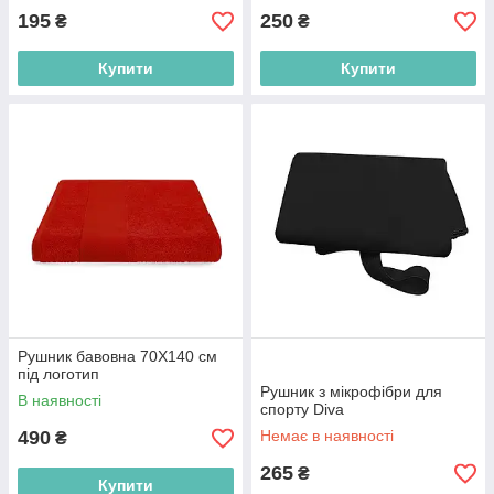
195
250
₴
₴
Купити
Купити
Рушник бавовна 70Х140 см
під логотип
Рушник з мікрофібри для
В наявності
спорту Diva
490
Немає в наявності
₴
265
₴
Купити