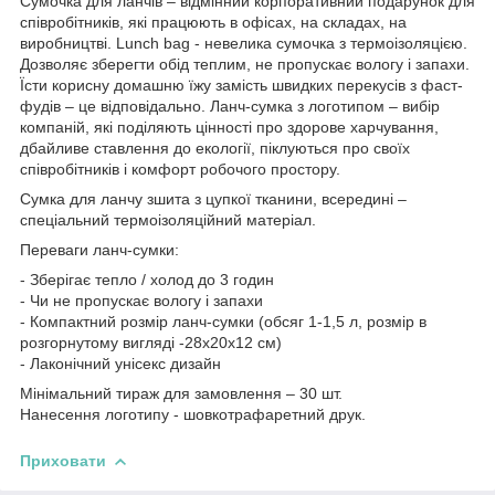
Сумочка для ланчів – відмінний корпоративний подарунок для
співробітників, які працюють в офісах, на складах, на
виробництві. Lunch bag - невелика сумочка з термоізоляцією.
Дозволяє зберегти обід теплим, не пропускає вологу і запахи.
Їсти корисну домашню їжу замість швидких перекусів з фаст-
фудів – це відповідально. Ланч-сумка з логотипом – вибір
компаній, які поділяють цінності про здорове харчування,
дбайливе ставлення до екології, піклуються про своїх
співробітників і комфорт робочого простору.
Сумка для ланчу зшита з цупкої тканини, всередині –
спеціальний термоізоляційний матеріал.
Переваги ланч-сумки:
- Зберігає тепло / холод до 3 годин
- Чи не пропускає вологу і запахи
- Компактний розмір ланч-сумки (обсяг 1-1,5 л, розмір в
розгорнутому вигляді -28х20х12 см)
- Лаконічний унісекс дизайн
Мінімальний тираж для замовлення – 30 шт.
Нанесення логотипу - шовкотрафаретний друк.
Приховати