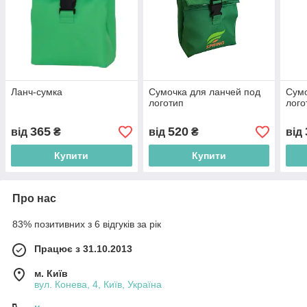
Ланч-сумка
Сумочка для ланчей под
Сумо
логотип
лого
365
520
від
₴
від
₴
від
Купити
Купити
Про нас
83% позитивних з 6 відгуків за рік
Працює з 31.10.2013
м. Київ
вул. Конева, 4, Київ, Україна