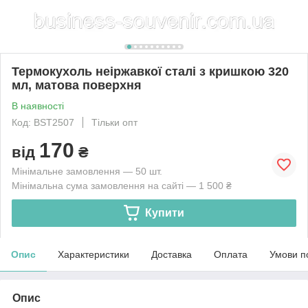
Термокухоль неіржавкої сталі з кришкою 320
мл, матова поверхня
В наявності
Код: BSТ2507
Тільки опт
170
від
₴
Мінімальне замовлення — 50 шт.
Мінімальна сума замовлення на сайті — 1 500 ₴
Купити
Опис
Характеристики
Доставка
Оплата
Умови п
Опис