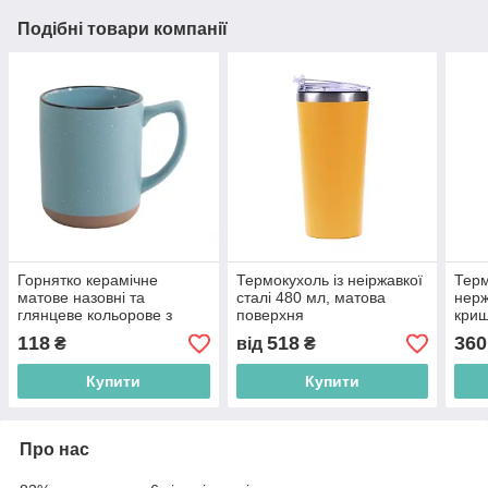
Подібні товари компанії
Горнятко керамічне
Термокухоль із неіржавкої
Терм
матове назовні та
сталі 480 мл, матова
нерж
глянцеве кольорове з
поверхня
криш
чорним обідком, 320 мл
пов
118
518
360
₴
від
₴
Купити
Купити
Про нас