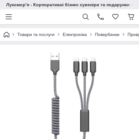
Лукомор’я - Корпоративні бізнес сувеніри та подарунки - А
Товари та послуги
Електроніка
Повербанки
Прові