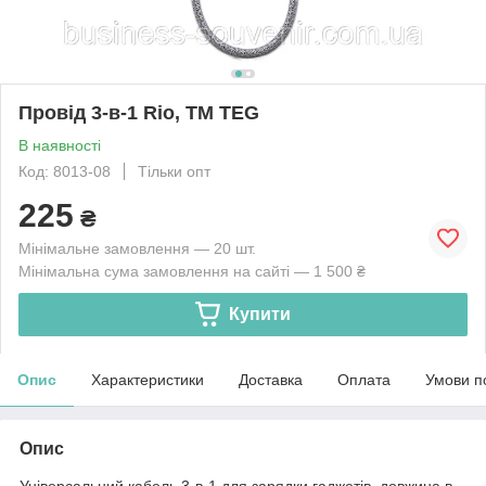
Провід 3-в-1 Rio, TM TEG
В наявності
Код: 8013-08
Тільки опт
225
₴
Мінімальне замовлення — 20 шт.
Мінімальна сума замовлення на сайті — 1 500 ₴
Купити
Опис
Характеристики
Доставка
Оплата
Умови п
Опис
Універсальний кабель 3-в-1 для зарядки гаджетів, довжина в