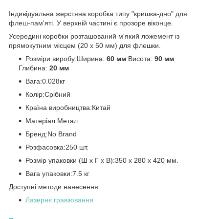
Індивідуальна жерстяна коробка типу "кришка-дно" для
флеш-пам'яті. У верхній частині є прозоре віконце.
Усередині коробки розташований м'який ложемент із
прямокутним місцем (20 x 50 мм) для флешки.
Розміри виробу:
Ширина:
60 мм
Висота:
90 мм
Глибина:
20 мм
Вага:
0.028
кг
Колір:
Срібний
Країна виробництва:
Китай
Матеріал:
Метал
Бренд:
No Brand
Розфасовка:
250 шт.
Розмір упаковки (Ш x Г x В):
350 x 280 x 420 мм.
Вага упаковки:
7.5 кг
Доступні методи нанесення:
Лазернє гравіювання