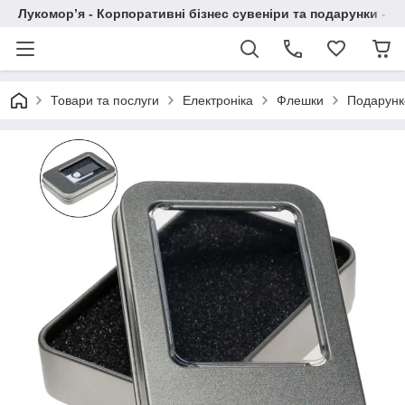
Лукомор’я - Корпоративні бізнес сувеніри та подарунки - А
Товари та послуги
Електроніка
Флешки
Подарунк