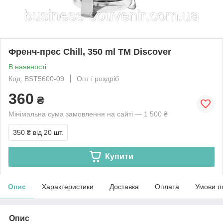
Френч-прес Chill, 350 ml TM Discover
В наявності
Код: BST5600-09
Опт і роздріб
360
₴
Мінімальна сума замовлення на сайті — 1 500 ₴
350 ₴
від 20 шт.
Купити
Опис
Характеристики
Доставка
Оплата
Умови п
Опис