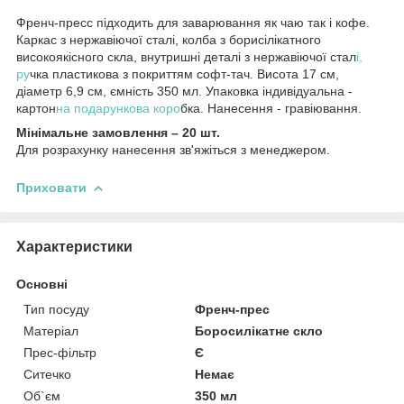
Френч-пресс підходить для заварювання як чаю так і кофе.
Каркас з нержавіючої сталі, колба з борисілікатного
високоякісного скла, внутришні деталі з нержавіючої стал
і,
ру
чка пластикова з покриттям софт-тач. Висота 17 см,
діаметр 6,9 см, ємність 350 мл. Упаковка індивідуальна -
картон
на подарункова коро
бка. Нанесення - гравіювання.
Мінімальне замовлення – 20 шт.
Для розрахунку нанесення зв'яжіться з менеджером.
Приховати
Характеристики
Основні
Тип посуду
Френч-прес
Матеріал
Боросилікатне скло
Прес-фільтр
Є
Ситечко
Немає
Об`єм
350 мл