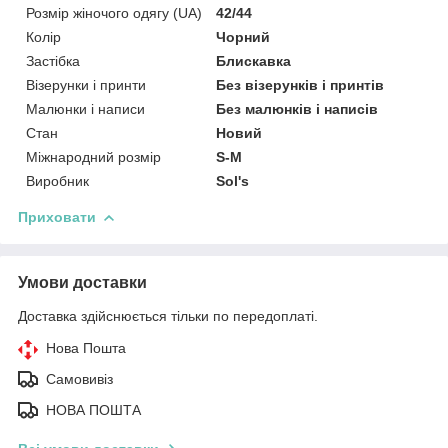
Розмір жіночого одягу (UA)
42/44
Колір
Чорний
Застібка
Блискавка
Візерунки і принти
Без візерунків і принтів
Малюнки і написи
Без малюнків і написів
Стан
Новий
Міжнародний розмір
S-M
Виробник
Sol's
Приховати
Умови доставки
Доставка здійснюється тільки по передоплаті.
Нова Пошта
Самовивіз
НОВА ПОШТА