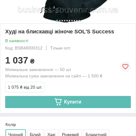
Худі на блискавці жіноче SOL'S Success
В наявності
Код: BSB48000312
Тільки опт
1 037
₴
Мінімальне замовлення — 50 шт.
Мінімальна сума замовлення на сайті — 1 500 ₴
1 075 ₴
від 20 шт.
Купити
Колір
Чорний
Білий
Хакі
Рожевий
Блакитний