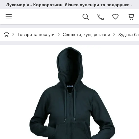
Лукомор’я - Корпоративні бізнес сувеніри та подарунки - А
Товари та послуги
Світшоти, худі, реглани
Худі на б