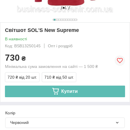
Світшот SOL'S New Supreme
В наявності
Код: BSB13250145
Опт і роздріб
730
₴
Мінімальна сума замовлення на сайті — 1 500 ₴
720 ₴
від 20 шт.
710 ₴
від 50 шт.
Купити
Колір
Червоний