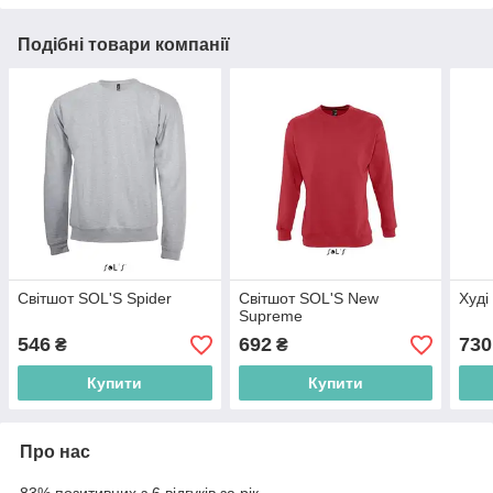
Подібні товари компанії
Світшот SOL'S Spider
Світшот SOL'S New
Худі
Supreme
546
692
730
₴
₴
Купити
Купити
Про нас