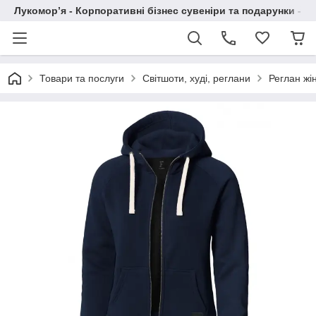
Лукомор’я - Корпоративні бізнес сувеніри та подарунки - А
Товари та послуги
Світшоти, худі, реглани
Реглан жі