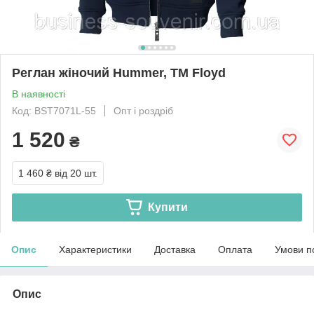
Реглан жіночий Hummer, ТМ Floyd
В наявності
Код: BST7071L-55
Опт і роздріб
1 520
₴
1 460 ₴
від 20 шт.
Купити
Опис
Характеристики
Доставка
Оплата
Умови п
Опис