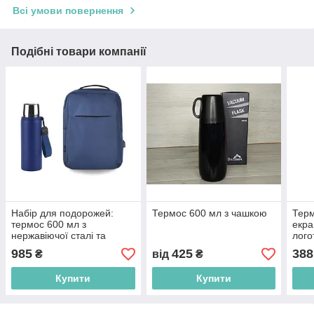
Всі умови повернення
Подібні товари компанії
Набір для подорожей:
Термос 600 мл з чашкою
Терм
термос 600 мл з
екра
нержавіючої сталі та
лого
рюкзак з відділенням для
985
425
388
₴
від
₴
ноутбука
Купити
Купити