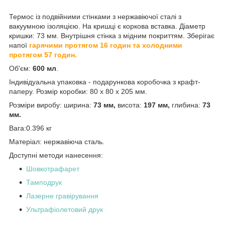
Термос із подвійними стінками з нержавіючої сталі з
вакуумною ізоляцією. На кришці є коркова вставка. Діаметр
кришки: 73 мм. Внутрішня стінка з мідним покриттям. Зберігає
напої
гарячими протягом 16 годин та холодними
протягом 57 годин.
Об'єм:
600 мл
.
Індивідуальна упаковка - подарункова коробочка з крафт-
паперу. Розмір коробки: 80 x 80 x 205 мм.
Розміри виробу:
ширина:
73 мм,
висота:
197 мм,
глибина:
73
мм.
Вага:
0.396
кг
Матеріал:
нержавіюча сталь.
Доступні методи нанесення:
Шовкотрафарет
Тамподрук
Лазерне гравірування
Ультрафіолетовий друк