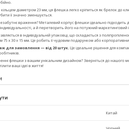
бійно.
ільцем діаметром 23 мм, ця флешка легко кріпиться як брелок до клю
убити її значно зменшується.
езабутнє враження? Металевий корпус флешки ідеально підходить д
 індивідуальності, а й перетворить його на потужний маркетинговий
вляється в індивідуальній упаковці, що складається з поліпропіленов
 75 x 30 x 15 мм. Це робить її чудовим подарунком або корпоративни
ж для замовлення — від 20 штук.
Це ідеальне рішення для компані
робітників.
оренні флешки з вашим унікальним дизайном? Зверніться до нашого м
лити ваші ідеї в життя!
И
ути
Китай
Чорний