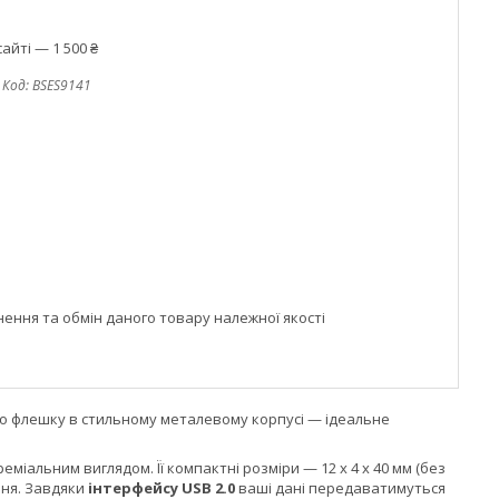
айті — 1 500 ₴
Код:
BSES9141
ння та обмін даного товару належної якості
мо флешку в стильному металевому корпусі — ідеальне
міальним виглядом. Її компактні розміри — 12 x 4 x 40 мм (без
ання. Завдяки
інтерфейсу USB 2.0
ваші дані передаватимуться