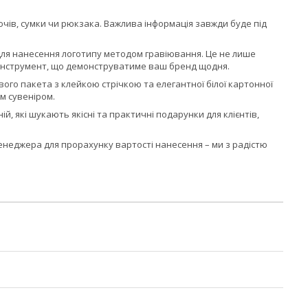
чів, сумки чи рюкзака. Важлива інформація завжди буде під
ля нанесення логотипу методом гравіювання. Це не лише
 інструмент, що демонструватиме ваш бренд щодня.
ого пакета з клейкою стрічкою та елегантної білої картонної
м сувеніром.
й, які шукають якісні та практичні подарунки для клієнтів,
енеджера для прорахунку вартості нанесення – ми з радістю