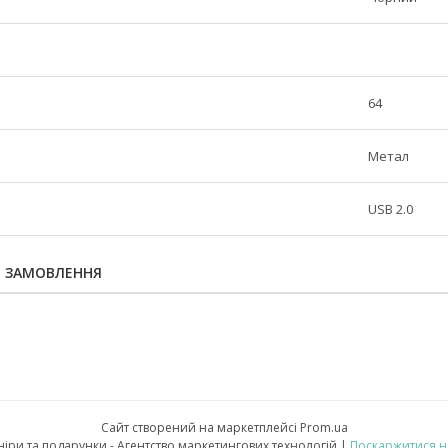
64
Метал
USB 2.0
Я ЗАМОВЛЕННЯ
Сайт створений на маркетплейсі
Prom.ua
Лукомор’я - Корпоративні бізнес сувеніри та подарунки - Агентство маркетингових технологій |
Поскаржитися н