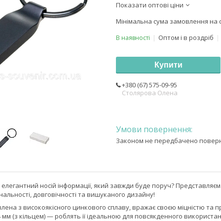
Показати оптові ціни
Мінімальна сума замовлення на с
Оптом і в роздріб
В наявності
Купити
+380 (67) 575-09-95
Столярова Олена
Законом не передбачено поверне
 елегантний носій інформації, який завжди буде поруч? Представляє
альності, довговічності та вишуканого дизайну!
лена з високоякісного цинкового сплаву, вражає своєю міцністю та пре
x 4 мм (з кільцем) — роблять її ідеальною для повсякденного використ