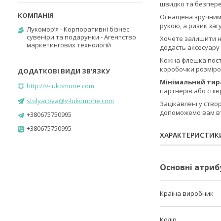
швидко та безпере
Оснащена зручним к
рукою, а ризик заг
Лукомор’я - Корпоративні бізнес
сувеніри та подарунки - Агентство
Хочете залишити н
маркетингових технологій
додасть аксесуару
Кожна флешка поста
коробочки розміром
Мінімальний тира
http://v-lukomorie.com
партнерів або спів
stolyarova@v-lukomorie.com
Зацікавлені у ств
допоможемо вам вті
+380675750995
+380675750995
ХАРАКТЕРИСТИК
Основні атриб
Країна виробник
Колір