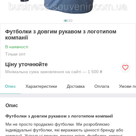
Футболки з довгим рукавом з логотипом
компанії
В наявності
Тільки опт
Ціну уточнюйте
Мінімальна сума замовлення на сайті — 1 500 ₴
Опис
Характеристики
Доставка
Оплата
Умови п
Опис
Футболки з довгим рукавом з логотипом компанії
Ми не просто продаємо футболки. Ми розробляємо
індивідуальні футболки, які виражають цінності бренду або
компанії. Унікальні принти, висока якість футболок, хороші