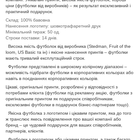
ціни (футболки від виробників) – як результат ексклюзивний і
практичний подарунок.
Склад:
100% бавовна
Нанесення логотипу:
шовкотрафаретний друк
Мінімальний тираж:
50 од.
Строки поставки:
14 днів.
Висока якість футболок від виробника (Stedman, Fruit of the
loom, US Basic та ін) і якісне нанесення принтів – футболки
мають тривалий експлутаційний строк.
Футболки представлені в широкому колірному діапазоні –
можливість підібрати футболки в корпоративних кольорах або
навіть в поєднаннях корпоративних кольорів.
Цікаві, оригінальні принти, розроблені у відповідності з
потребами клієнта (футболки під рекламну акцію, футболки з
оригінальним принтом як подарунок співробітникам,
ексклюзивні футболки в подарунок бізнес-партнерам тощо).
Якісна футболка з логотипом і цікавим принтом, яка до того
ж транслює якесь повідомлення про вашої компанії або
бренд – це чудовий подарунок для ваших співробітників,
партнерів, клієнтів.
Футболки з логотипом або цікавим принтом, а також багато