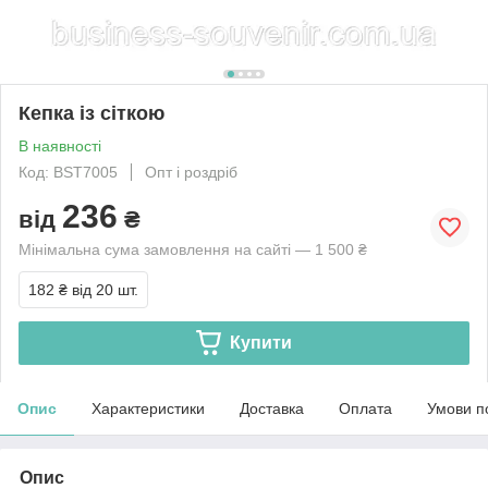
Кепка із сіткою
В наявності
Код: BST7005
Опт і роздріб
236
від
₴
Мінімальна сума замовлення на сайті — 1 500 ₴
182 ₴
від 20 шт.
Купити
Опис
Характеристики
Доставка
Оплата
Умови п
Опис