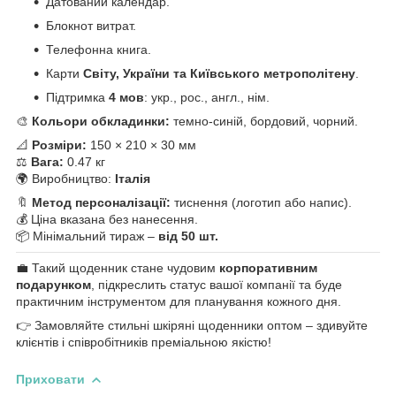
Датований календар.
Блокнот витрат.
Телефонна книга.
Карти
Світу, України та Київського метрополітену
.
Підтримка
4 мов
: укр., рос., англ., нім.
🎨
Кольори обкладинки:
темно-синій, бордовий, чорний.
📐
Розміри:
150 × 210 × 30 мм
⚖️
Вага:
0.47 кг
🌍 Виробництво:
Італія
🔖
Метод персоналізації:
тиснення (логотип або напис).
💰 Ціна вказана без нанесення.
📦 Мінімальний тираж –
від 50 шт.
💼 Такий щоденник стане чудовим
корпоративним
подарунком
, підкреслить статус вашої компанії та буде
практичним інструментом для планування кожного дня.
👉 Замовляйте стильні шкіряні щоденники оптом – здивуйте
клієнтів і співробітників преміальною якістю!
Приховати