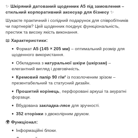
✨
Шкіряний датований щоденник А5 під замовлення –
стильний корпоративний аксесуар для бізнесу
✨
Шукаєте практичний і солідний подарунок для співробітників
чи партнерів? Цей щоденник поєднує функціональність,
престиж та високу якість виконання.
📖
Характеристики:
Формат
А5 (145 × 205 мм)
– оптимальний розмір для
щоденного використання.
Обкладинка з
натуральної шкіри (шкірзам)
–
елегантний вигляд і довговічність.
Кремовий папір 90 г/м²
із позолоченим зрізом –
презентабельний та статусний дизайн.
Прошитий корінець
, перфоровані аркуші та акуратні
форзаци.
Вбудована
закладка-лясе
для зручності.
352 сторінки
з двоколірним друком.
🌍
Функціонал:
Інформаційні блоки.