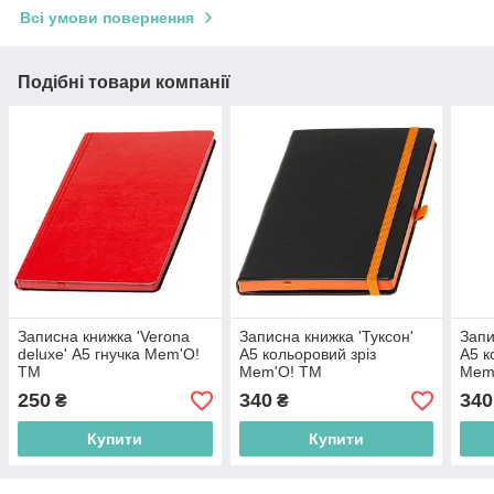
Всі умови повернення
Подібні товари компанії
Записна книжка 'Verona
Записна книжка 'Туксон'
Запи
deluxe' А5 гнучка Mem'O!
А5 кольоровий зріз
А5 к
ТМ
Mem'O! ТМ
Mem
Помаранчевий
250
340
340
₴
₴
Купити
Купити