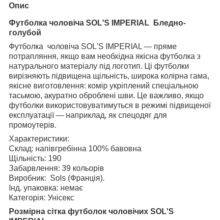
Опис
Футболка чоловіча SOL'S IMPERIAL
Бледно-
голубой
Футболка
чоловіча SOL'S IMPERIAL — пряме
потрапляння, якщо вам необхідна якісна футболка з
натурального матеріалу під логотип. Ці футболки
вирізняють підвищена щільність, широка колірна гама,
якісне виготовлення: комір укріплений спеціальною
тасьмою, акуратно оброблені шви. Це важливо, якщо
футболки використовуватимуться в режимі підвищеної
експлуатації — наприклад, як спецодяг для
промоутерів.
Характеристики:
Склад: напівгребінна 100% бавовна
Щільність: 190
Забарвлення: 39 кольорів
Виробник:
Sols (Франція).
Інд. упаковка: немає
Категорія: Унісекс
Розмірна сітка футболок чоловічих SOL'S