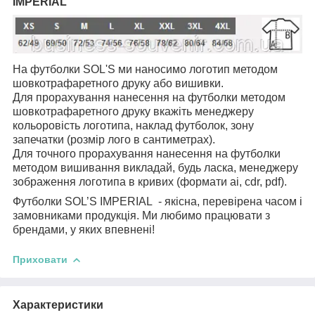
IMPERIAL
На футболки SOL'S ми наносимо логотип методом
шовкотрафаретного друку або вишивки.
Для прорахування нанесення на футболки методом
шовкотрафаретного друку вкажіть менеджеру
кольоровість логотипа, наклад футболок, зону
запечатки (розмір лого в сантиметрах).
Для точного прорахування нанесення на футболки
методом вишивання викладай, будь ласка, менеджеру
зображення логотипа в кривих (формати ai, cdr, pdf).
Футболки SOL’S IMPERIAL
- якісна,
перевірена часом і
замовниками продукція.
Ми любимо працювати з
брендами, у яких впевнені!
Приховати
Характеристики