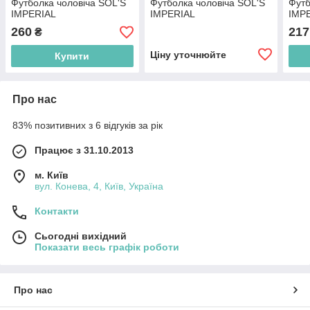
Футболка чоловіча SOL'S
Футболка чоловіча SOL'S
Футб
IMPERIAL
IMPERIAL
IMP
260
217
₴
Ціну уточнюйте
Купити
Про нас
83% позитивних з 6 відгуків за рік
Працює з 31.10.2013
м. Київ
вул. Конева, 4, Київ, Україна
Контакти
Сьогодні вихідний
Показати весь графік роботи
Про нас