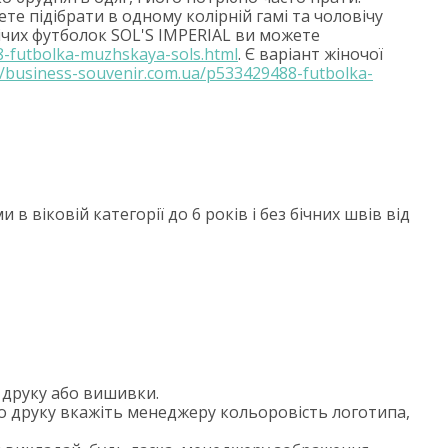
те підібрати в одному колірній гамі та чоловічу
ічих футболок SOL'S IMPERIAL ви можете
8-futbolka-muzhskaya-sols.html
. Є варіант жіночої
//business-souvenir.com.ua/p533429488-futbolka-
 віковій категорії до 6 років і без бічних швів від
друку або вишивки.
 друку вкажіть менеджеру кольоровість логотипа,