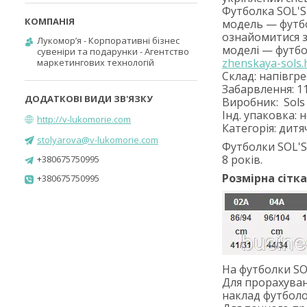
Футболка SOL'S
модель — футбо
ознайомитися 
Лукомор’я - Корпоративні бізнес
моделі — футб
сувеніри та подарунки - Агентство
zhenskaya-sols.
маркетингових технологій
Склад: напівгр
Забарвлення: 1
Виробник:
Sols
Інд. упаковка: 
http://v-lukomorie.com
Категорія: дитя
stolyarova@v-lukomorie.com
Футболки SOL'S 
8 років.
+380675750995
Розмірна сітк
+380675750995
На футболки S
Для прорахуван
наклад футболок