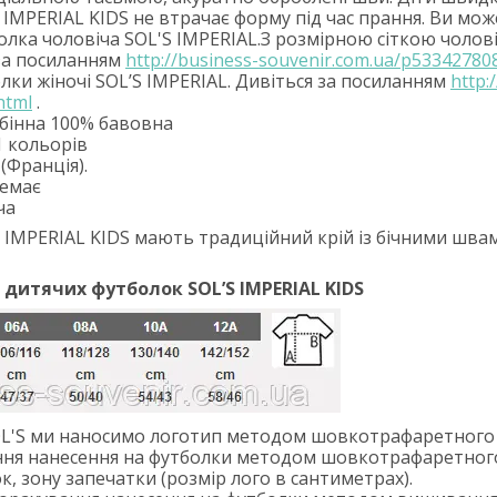
 IMPERIAL KIDS не втрачає форму під час прання.
Ви може
лка чоловіча SOL'S IMPERIAL.З розмірною сіткою чолов
за посиланням
http://business-souvenir.com.ua/p53342780
олки
жіночі
SOL’S IMPERIAL
. Дивіться за посиланням
http:
html
.
ебінна 100% бавовна
1 кольорів
 (Франція).
немає
ча
IMPERIAL KIDS мають традиційний крій із бічними швами в
а дитячих футболок
SOL
’
S
IMPERIAL
KIDS
OL'S ми наносимо логотип методом шовкотрафаретного 
ня нанесення на футболки методом шовкотрафаретного
, зону запечатки (розмір лого в сантиметрах).