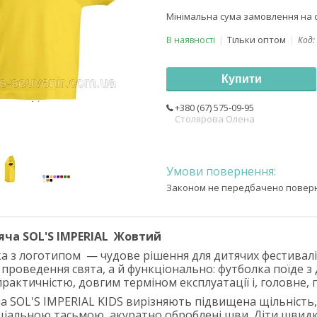
Мінімальна сума замовлення на с
Тільки оптом
В наявності
Код:
Купити
+380 (67) 575-09-95
Столярова Олена
Законом не передбачено поверне
ча SOL'S IMPERIAL
Жовтий
а з логотипом
— чудове рішення для дитячих фестивалів
 проведення свята, а й функціонально: футболка поїде з
практичністю, довгим терміном експлуатації і, головне,
а SOL'S IMPERIAL KIDS вирізняють підвищена щільність, 
ціальною тасьмою, акуратно оброблені шви. Діти швидко 