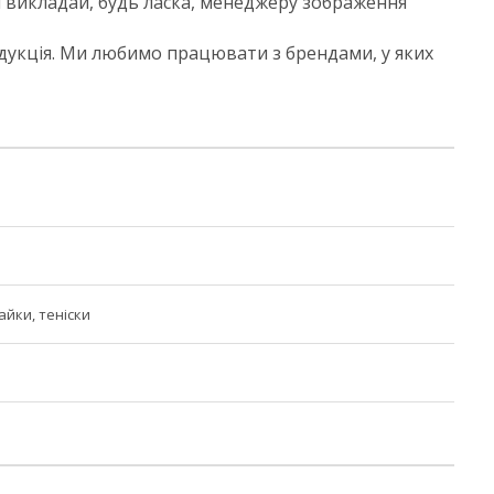
викладай, будь ласка, менеджеру зображення
дукція.
Ми любимо працювати з брендами, у яких
айки, теніски