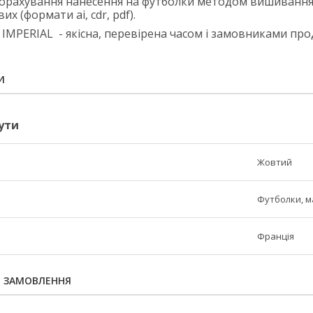
орахування нанесення на футболки методом вишивання 
их (формати ai, cdr, pdf).
 IMPERIAL
- якісна,
перевірена часом і замовниками про
И
ути
Жовтий
Футболки, м
Франція
Я ЗАМОВЛЕННЯ