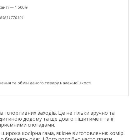
айті — 1 500 ₴
BSB11770301
ння та обмін даного товару належної якості
 і спортивних заходів. Це не тільки зручно та
 дитиною додому та ще довго тішитиме її та її
 приємними спогадами.
широка колірна гама, якісне виготовлення: комір
бруднять одяг, і його потрібно часто прати.