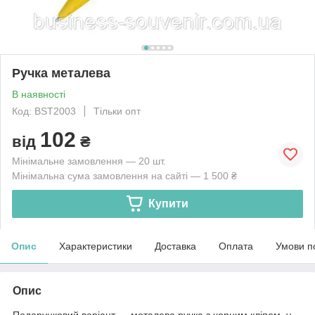
Ручка металева
В наявності
Код: BSТ2003
Тільки опт
102
від
₴
Мінімальне замовлення — 20 шт.
Мінімальна сума замовлення на сайті — 1 500 ₴
Купити
Опис
Характеристики
Доставка
Оплата
Умови п
Опис
Подарунковий варіант — металева ручка з чорним кліпом у