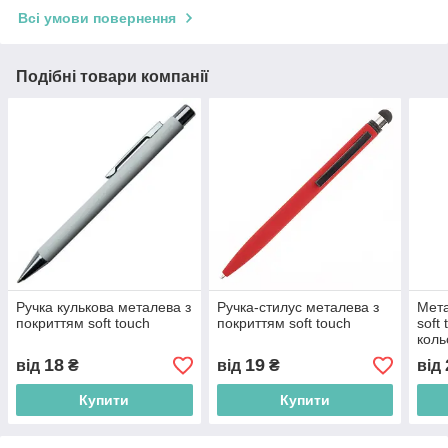
Всі умови повернення
Подібні товари компанії
Ручка кулькова металева з
Ручка-стилус металева з
Мета
покриттям soft touch
покриттям soft touch
soft
коль
сині
18
19
від
₴
від
₴
від
Купити
Купити