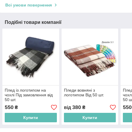
Всі умови повернення
Подібні товари компанії
Плед із логотипом на
Пледи вовняні з
Плед
чохлі Під замовлення від
логотипом Від 50 шт.
чохл
50 шт.
50 ш
550
380
550
₴
від
₴
Купити
Купити