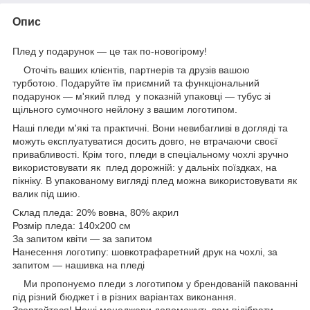
Опис
Плед у подарунок — це так по-новогірому!
Оточіть ваших клієнтів, партнерів та друзів вашою
турботою. Подаруйте їм приємний та функціональний
подарунок — м'який плед у показній упаковці — тубус зі
щільного сумочного нейлону з вашим логотипом.
Наші пледи м'які та практичні. Вони невибагливі в догляді та
можуть експлуатуватися досить довго, не втрачаючи своєї
привабливості. Крім того, пледи в спеціальному чохлі зручно
використовувати як плед дорожній: у дальніх поїздках, на
пікніку. В упакованому вигляді плед можна використовувати як
валик під шию.
Склад пледа: 20% вовна, 80% акрил
Розмір пледа: 140х200 см
За запитом квіти — за запитом
Нанесення логотипу: шовкотрафаретний друк на чохлі, за
запитом — нашивка на пледі
Ми пропонуємо пледи з логотипом у брендованій пакованні
під різний бюджет і в різних варіантах виконання.
Звертайтеся! Наші менеджери допоможуть вам підібрати