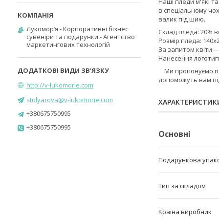
Наші пледи м'які т
в спеціальному чох
валик під шию.
Лукомор’я - Корпоративні бізнес
Склад пледа: 20% в
сувеніри та подарунки - Агентство
Розмір пледа: 140х
маркетингових технологій
За запитом квіти 
Нанесення логотип
Ми пропонуємо пле
допоможуть вам пі
http://v-lukomorie.com
stolyarova@v-lukomorie.com
ХАРАКТЕРИСТИК
+380675750995
+380675750995
Основні
Подарункова упак
Тип за складом
Країна виробник