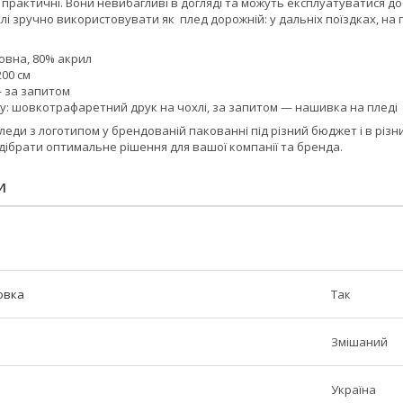
а практичні. Вони невибагливі в догляді та можуть експлуатуватися до
лі зручно використовувати як плед дорожній: у дальніх поїздках, на 
овна, 80% акрил
200 см
— за запитом
у: шовкотрафаретний друк на чохлі, за запитом — нашивка на пледі
ди з логотипом у брендованій пакованні під різний бюджет і в різн
дібрати оптимальне рішення для вашої компанії та бренда.
И
овка
Так
Змішаний
Україна