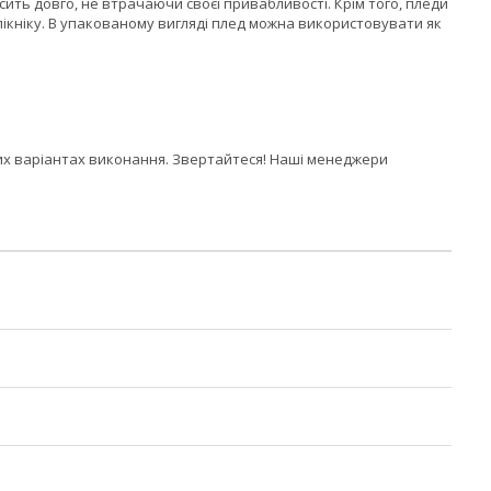
сить довго, не втрачаючи своєї привабливості. Крім того, пледи
пікніку. В упакованому вигляді плед можна використовувати як
их варіантах виконання. Звертайтеся! Наші менеджери