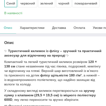
Синій
червоний
зелений
чорний
помаранчевий
В наявності
Опис
Характеристики
Доставка
Оплата
Умови п
Опис
✨
Туристичний килимок із флісу – зручний та практичний
аксесуар для відпочинку на природі
✨
Компактний та легкий туристичний килимок розміром
120 ×
138 см
стане незамінним під час пікніка, подорожей, кемпінгу
чи відпочинку на пляжі. Верхній шар виготовлений із м’якого
та приємного на дотик
флісу щільністю 180 г/м²
, а нижній –
із водонепроникного поліетилену, що надійно захищає від
вологи та холоду.
У складеному вигляді килимок перетворюється на
зручну
сумку з клапаном (29,5 × 19,5 см) із міцного поліестеру
600D
, яку легко переносити та зручно зберігати.
📖
Основні характеристики: