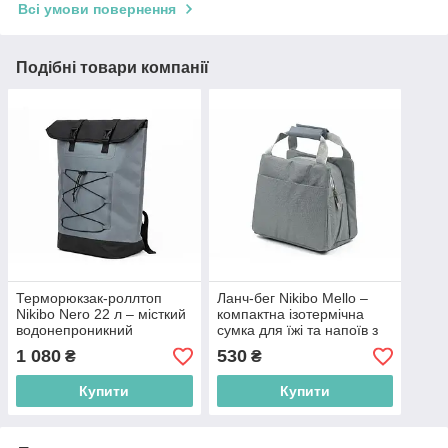
Всі умови повернення
Подібні товари компанії
Терморюкзак-роллтоп
Ланч-бег Nikibo Mello –
Nikibo Nero 22 л – місткий
компактна ізотермічна
водонепроникний
сумка для їжі та напоїв з
ізотермічний рюкзак для
можливыстю нанесення
1 080
530
₴
₴
подорожей та активного
логотипу
відпочинку
Купити
Купити