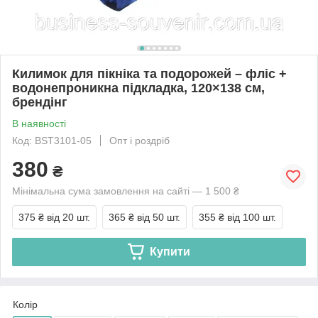
Килимок для пікніка та подорожей – фліс +
водонепроникна підкладка, 120×138 см,
брендінг
В наявності
Код: BST3101-05
Опт і роздріб
380
₴
Мінімальна сума замовлення на сайті — 1 500 ₴
375 ₴
від 20 шт.
365 ₴
від 50 шт.
355 ₴
від 100 шт.
Купити
Колір