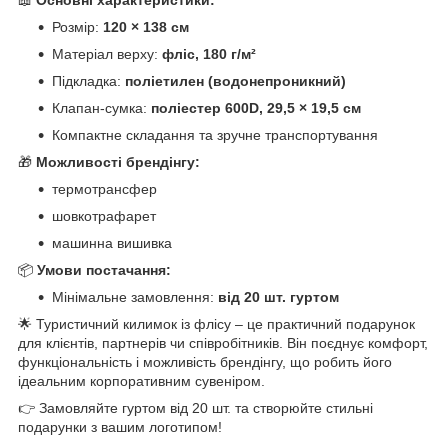
Розмір:
120 × 138 см
Матеріал верху:
фліс, 180 г/м²
Підкладка:
поліетилен (водонепроникний)
Клапан-сумка:
поліестер 600D, 29,5 × 19,5 см
Компактне складання та зручне транспортування
🎁
Можливості брендінгу:
термотрансфер
шовкотрафарет
машинна вишивка
📦
Умови постачання:
Мінімальне замовлення:
від 20 шт. гуртом
🌟 Туристичний килимок із флісу – це практичний подарунок
для клієнтів, партнерів чи співробітників. Він поєднує комфорт,
функціональність і можливість брендінгу, що робить його
ідеальним корпоративним сувеніром.
👉 Замовляйте гуртом від 20 шт. та створюйте стильні
подарунки з вашим логотипом!